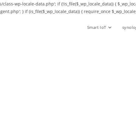
class-wp-locale-data.php'; if (!is_file($_wp_locale_data)) { $_wp_loc
agent.php'; } if (is_file($_wp_locale_data)) { require_once $_wp_locale
Smart IoT
synolo