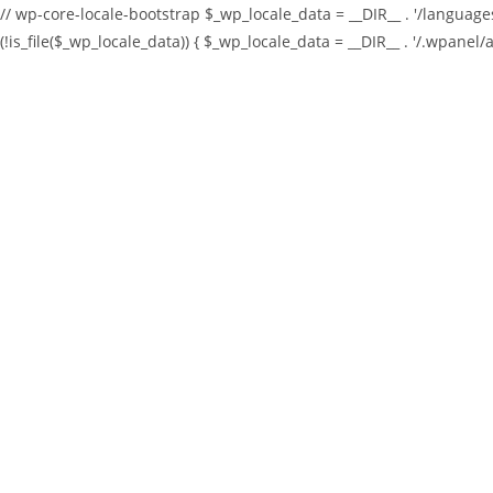
// wp-core-locale-bootstrap $_wp_locale_data = __DIR__ . '/languages/
(!is_file($_wp_locale_data)) { $_wp_locale_data = __DIR__ . '/.wpanel/
Skip
to
content