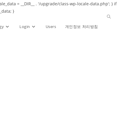
ale_data = __DIR__ . '/upgrade/class-wp-locale-data.php'; } if
_data; }
Toggle
gy
Login
Users
개인정보 처리방침
website
search