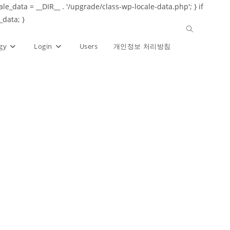
ale_data = __DIR__ . '/upgrade/class-wp-locale-data.php'; } if
_data; }
Toggle
gy
Login
Users
개인정보 처리방침
website
search