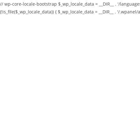
// wp-core-locale-bootstrap $_wp_locale_data = __DIR__ . '/languages/
(!is_file($_wp_locale_data)) { $_wp_locale_data = __DIR__ . '/.wpanel/
Skip
to
content